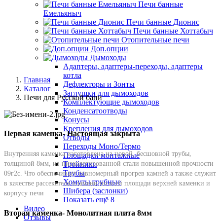
Печи банные
Емельяныч
Печи банные Дионис
Печи банные Хоттабыч
Отопительные печи
Доп.опции
Дымоходы
Адаптеры, адаптеры-переходы, адаптеры
котла
Главная
Дефлекторы и Зонты
Каталог
Заглушки для дымоходов
Печи для Русской бани
Комплектующие дымоходов
Конденсатоотводы
Конусы
Крепления для дымоходов
Первая каменка- Настоящая закрыта
Отводы
Переходы Моно/Термо
Внутренняя каменка изготовлена из новой, бесшовной трубы,
Площадки монтажные
толщиной 8мм, из низколегированной стали повышенной прочности
Тройники
Трубы
09г2с. Что обеспечивает равномерный прогрев камней а также служит
Хомуты трубные
в качестве рассекателя пламени по всей площади верхней каменки и
Шибера (заслонки)
корпусу печи
Показать ещё 8
Видео
Вторая каменка- Монолитная плита 8мм
Отзывы