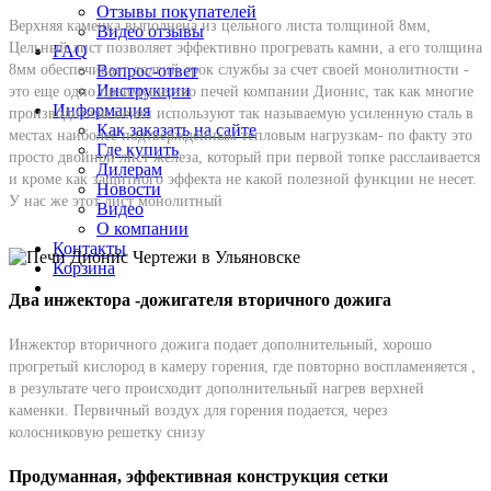
Отзывы покупателей
Верхняя каменка выполнена из цельного листа толщиной 8мм,
Видео отзывы
Цельный лист позволяет эффективно прогревать камни, а его толщина
FAQ
Вопрос-ответ
8мм обеспечивает долгий срок службы за счет своей монолитности -
Инструкции
это еще одно преимущество печей компании Дионис, так как многие
Информация
производители печей используют так называемую усиленную сталь в
Как заказать на сайте
местах наиболее подтвержденным тепловым нагрузкам- по факту это
Где купить
просто двойной лист железа, который при первой топке расслаивается
Дилерам
и кроме как защитного эффекта не какой полезной функции не несет.
Новости
У нас же этот лист монолитный
Видео
О компании
Контакты
Корзина
Два инжектора -дожигателя вторичного дожига
Инжектор вторичного дожига подает дополнительный, хорошо
прогретый кислород в камеру горения, где повторно воспламеняется ,
в результате чего происходит дополнительный нагрев верхней
каменки. Первичный воздух для горения подается, через
колосниковую решетку снизу
Продуманная, эффективная конструкция сетки