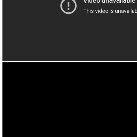
Отзывы покупателей
Видео отзывы
FAQ
Вопрос-ответ
Инструкции
Информация
Как заказать на сайте
Где купить
Дилерам
Новости
Видео
О компании
Контакты
Корзина